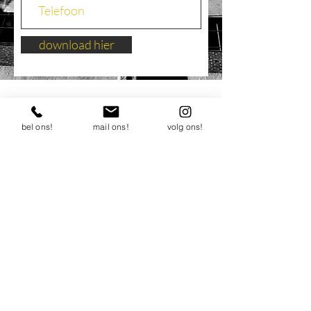
download hier
bel ons!
mail ons!
volg ons!
We hebben momenteel
geen producten om weer
te geven.
binnenkort meer e books beschikbaar