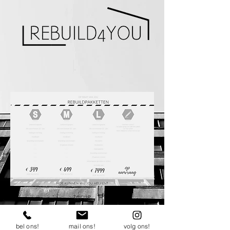
terug
bel ons!
mail ons!
volg ons!