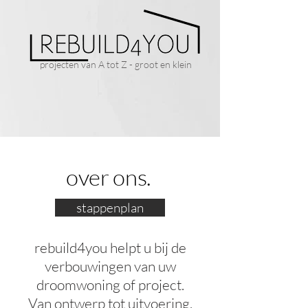
projecten van A tot Z - groot en klein
over ons.
stappenplan
rebuild4you helpt u bij de
verbouwingen van uw
droomwoning of project.
Van ontwerp tot uitvoering.